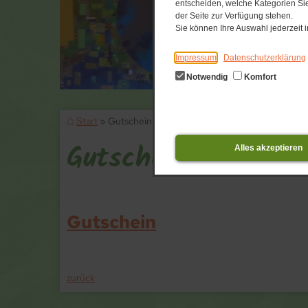
entscheiden, welche Kategorien Sie
der Seite zur Verfügung stehen.
Sie können Ihre Auswahl jederzeit
Impressum
Datenschutzerklärung
Notwendig
Komfort
Start
Gutschein
Gutschein
Alles akzeptieren
Gutschein
zurück