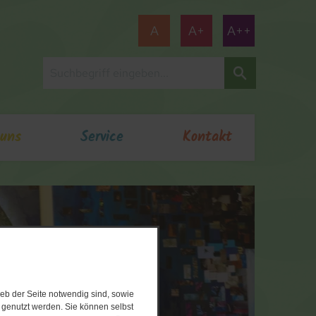
A
A+
A++
 uns
Service
Kontakt
eb der Seite notwendig sind, sowie
e genutzt werden. Sie können selbst